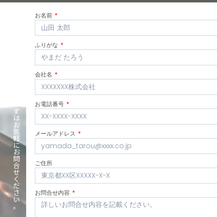
C
お名前
o
n
t
ふりがな
a
c
t
会社名
U
s
ま
お電話番号
ず
は
お
気
メールアドレス
軽
に
お
問
ご住所
合
せ
く
だ
さ
お問合せ内容
い
。