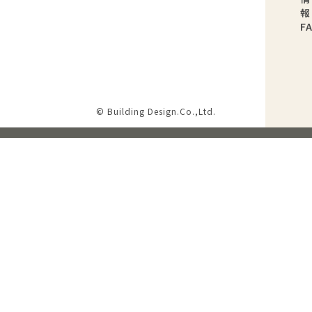
報
F
© Building Design.Co.,Ltd.