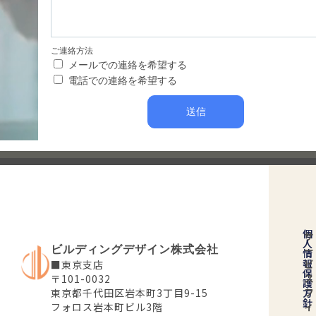
ご連絡方法
メールでの連絡を希望する
電話での連絡を希望する
送信
個
サ
人
ー
ビルディングデザイン株式会社
情
報
ビ
■東京支店
保
ス
〒101-0032
護
フ
方
東京都千代田区岩本町3丁目9-15
針
ィ
フォロス岩本町ビル3階