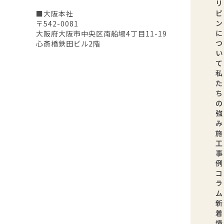
リ
ピ
■大阪本社
ン
〒542-0081
に
大阪府大阪市中央区南船場4丁目11-19
つ
心斎橋鉄田ビル2階
い
て
私
た
ち
の
強
み
施
工
事
例
コ
ラ
ム
新
着
情